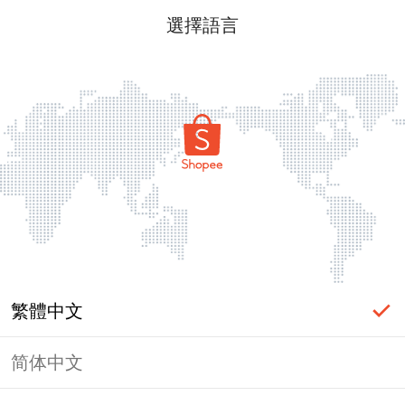
選擇語言
繁體中文
简体中文
頁面無法顯示