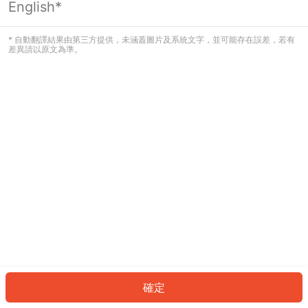
English*
發生錯誤！請登入並再試一次或回到主
頁。
* 自動翻譯結果由第三方提供，未涵蓋圖片及系統文字，並可能存在誤差，若有
差異請以原文為準。
登入
返回首頁
確定
ID: 5519f4a4112-3474-41d2-8428-c8e96e569958