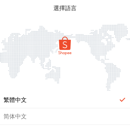
選擇語言
繁體中文
简体中文
頁面無法顯示