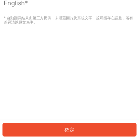
English*
發生錯誤！請登入並再試一次或回到主
頁。
* 自動翻譯結果由第三方提供，未涵蓋圖片及系統文字，並可能存在誤差，若有
差異請以原文為準。
登入
返回首頁
確定
ID: 53843decc69-412b-41af-97d8-c08ff68c2fe8