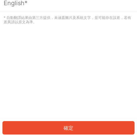
English*
發生錯誤！請登入並再試一次或回到主
頁。
* 自動翻譯結果由第三方提供，未涵蓋圖片及系統文字，並可能存在誤差，若有
差異請以原文為準。
登入
返回首頁
確定
ID: 278ec8f5024-67db-4573-bed9-966cf9f6ad64