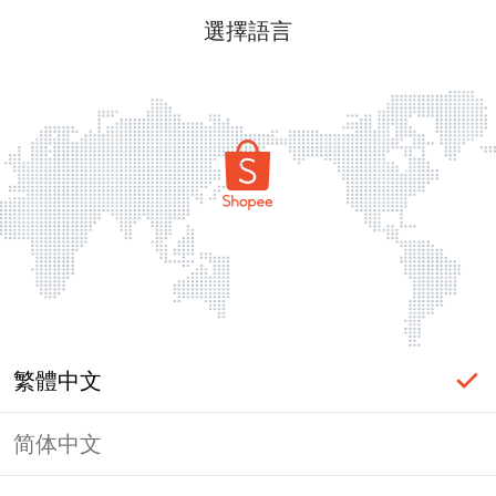
選擇語言
繁體中文
简体中文
頁面無法顯示