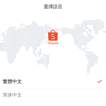
選擇語言
繁體中文
简体中文
頁面無法顯示