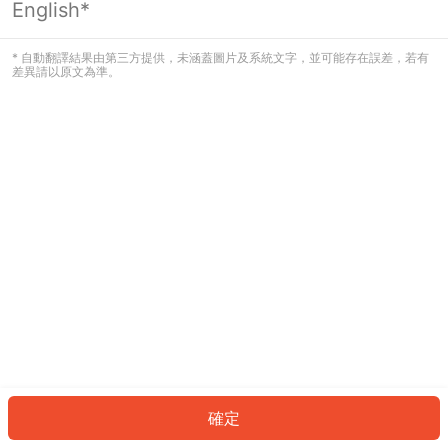
English*
發生錯誤！請登入並再試一次或回到主
頁。
* 自動翻譯結果由第三方提供，未涵蓋圖片及系統文字，並可能存在誤差，若有
差異請以原文為準。
登入
返回首頁
確定
ID: 803d8d07f7c-1b5e-4b10-a217-fc1b605d9220