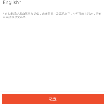
English*
發生錯誤！請登入並再試一次或回到主
頁。
* 自動翻譯結果由第三方提供，未涵蓋圖片及系統文字，並可能存在誤差，若有
差異請以原文為準。
登入
返回首頁
確定
ID: 62e8e7e2e3-f972-40c7-8757-e159fcea5301