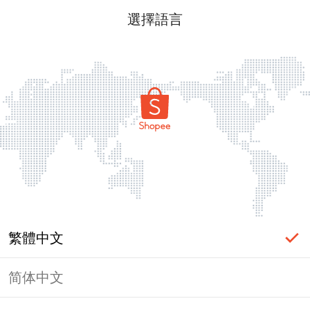
選擇語言
繁體中文
简体中文
頁面無法顯示