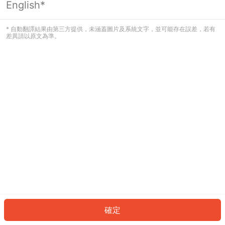
English*
發生錯誤！請登入並再試一次或回到主
頁。
* 自動翻譯結果由第三方提供，未涵蓋圖片及系統文字，並可能存在誤差，若有
差異請以原文為準。
登入
返回首頁
確定
ID: 412b9412f64-d899-4b32-980a-5bcb5a5d1f3c