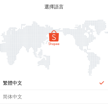
選擇語言
繁體中文
简体中文
頁面無法顯示