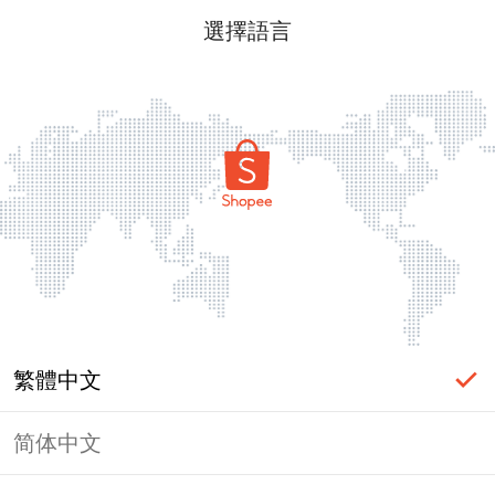
選擇語言
繁體中文
简体中文
頁面無法顯示