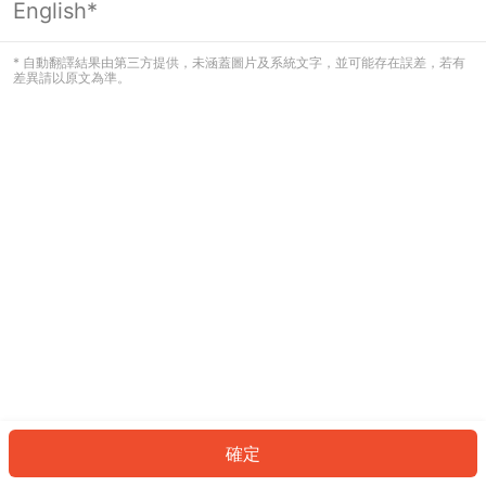
English*
發生錯誤！請登入並再試一次或回到主
頁。
* 自動翻譯結果由第三方提供，未涵蓋圖片及系統文字，並可能存在誤差，若有
差異請以原文為準。
登入
返回首頁
確定
ID: 5644a76edd1-5b6e-4df6-9d1f-8b12b45fc416