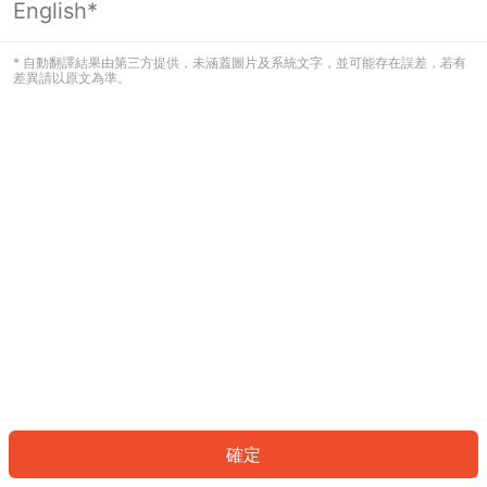
English*
發生錯誤！請登入並再試一次或回到主
頁。
* 自動翻譯結果由第三方提供，未涵蓋圖片及系統文字，並可能存在誤差，若有
差異請以原文為準。
登入
返回首頁
確定
ID: 3678f57be16-13fa-44d6-a35c-97f8ae37e93f