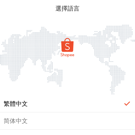
選擇語言
繁體中文
简体中文
頁面無法顯示