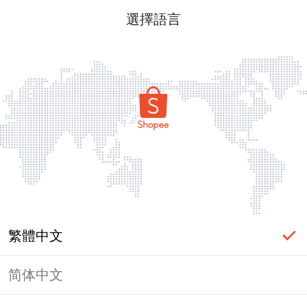
選擇語言
繁體中文
简体中文
頁面無法顯示