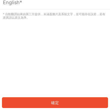
English*
發生錯誤！請登入並再試一次或回到主
頁。
* 自動翻譯結果由第三方提供，未涵蓋圖片及系統文字，並可能存在誤差，若有
差異請以原文為準。
登入
返回首頁
確定
ID: 607848eb29a-c960-4cfd-bf83-bd4b8c27fcc1