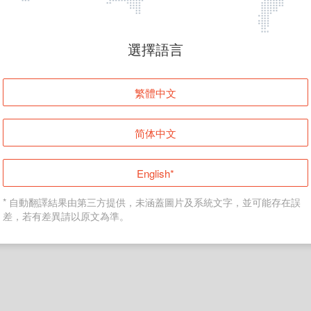
頁面無法顯示
選擇語言
發生錯誤！請登入並再試一次或回到主頁。
繁體中文
登入
简体中文
返回首頁
English*
* 自動翻譯結果由第三方提供，未涵蓋圖片及系統文字，並可能存在誤
差，若有差異請以原文為準。