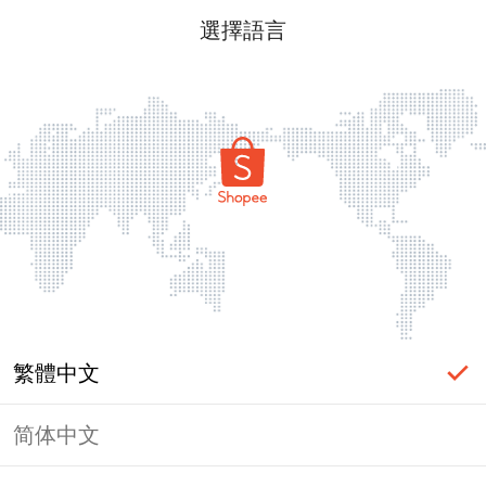
選擇語言
繁體中文
简体中文
頁面無法顯示