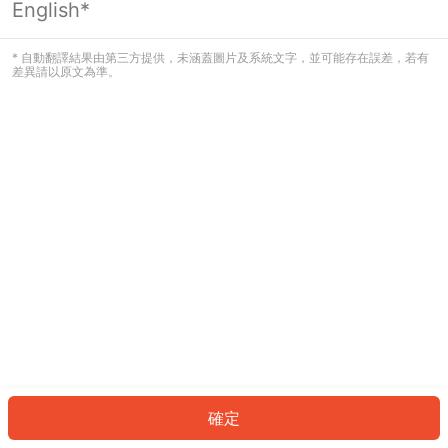
English*
發生錯誤！請登入並再試一次或回到主
頁。
* 自動翻譯結果由第三方提供，未涵蓋圖片及系統文字，並可能存在誤差，若有
差異請以原文為準。
登入
返回首頁
確定
ID: 576b0c449ef-5320-407b-8ef2-c02e408cf16e