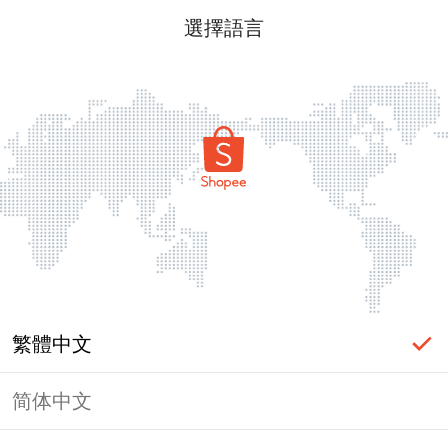
選擇語言
繁體中文
简体中文
頁面無法顯示