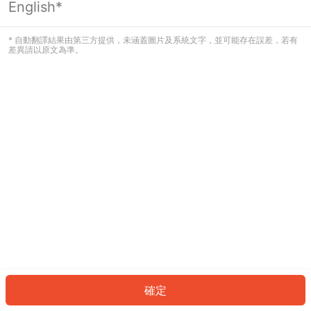
English*
發生錯誤！請登入並再試一次或回到主
頁。
* 自動翻譯結果由第三方提供，未涵蓋圖片及系統文字，並可能存在誤差，若有
差異請以原文為準。
登入
返回首頁
確定
ID: 40932ba4109-da25-4896-8d1c-f777501352bc