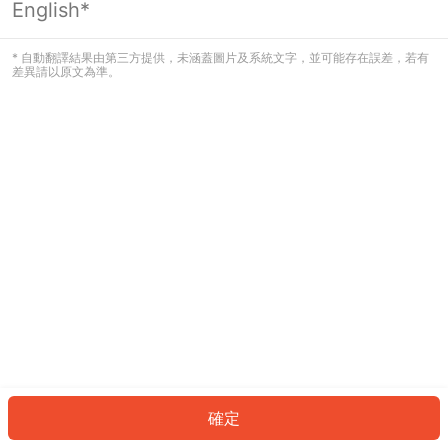
English*
發生錯誤！請登入並再試一次或回到主
頁。
* 自動翻譯結果由第三方提供，未涵蓋圖片及系統文字，並可能存在誤差，若有
差異請以原文為準。
登入
返回首頁
確定
ID: 9166ef8ceeb-50a8-4e0d-a267-d1e08021ca73