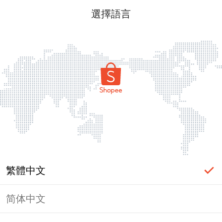
選擇語言
繁體中文
简体中文
頁面無法顯示