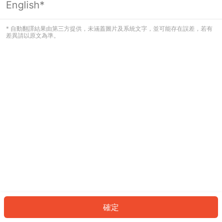
English*
發生錯誤！請登入並再試一次或回到主
頁。
* 自動翻譯結果由第三方提供，未涵蓋圖片及系統文字，並可能存在誤差，若有
差異請以原文為準。
登入
返回首頁
確定
ID: 391753bcbc4-82a8-4e10-9905-55ff3ba4ac26