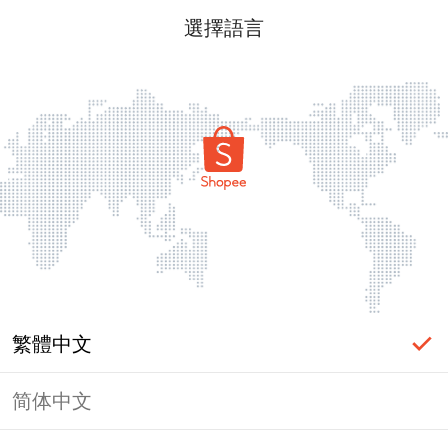
選擇語言
繁體中文
简体中文
頁面無法顯示