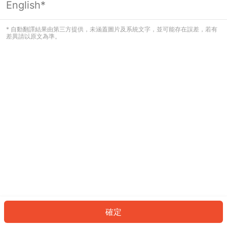
English*
發生錯誤！請登入並再試一次或回到主
頁。
* 自動翻譯結果由第三方提供，未涵蓋圖片及系統文字，並可能存在誤差，若有
差異請以原文為準。
登入
返回首頁
確定
ID: 132e5b3214b-177f-452a-a230-bb29012b7f7c