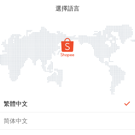
選擇語言
繁體中文
简体中文
頁面無法顯示