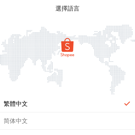
選擇語言
繁體中文
简体中文
頁面無法顯示