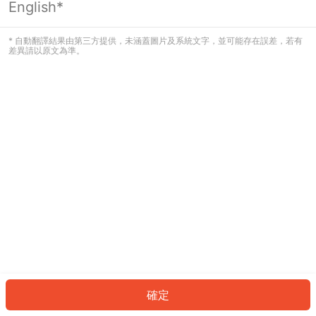
English*
發生錯誤！請登入並再試一次或回到主
頁。
* 自動翻譯結果由第三方提供，未涵蓋圖片及系統文字，並可能存在誤差，若有
差異請以原文為準。
登入
返回首頁
確定
ID: 4736f3f1b35-f83c-4299-b3d2-fbac1f38c07a