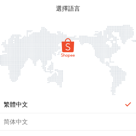
選擇語言
繁體中文
简体中文
頁面無法顯示