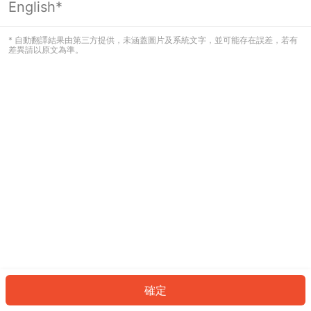
English*
發生錯誤！請登入並再試一次或回到主
頁。
* 自動翻譯結果由第三方提供，未涵蓋圖片及系統文字，並可能存在誤差，若有
差異請以原文為準。
登入
返回首頁
確定
ID: 887294198e-125d-4b52-850c-fb572c4825e3