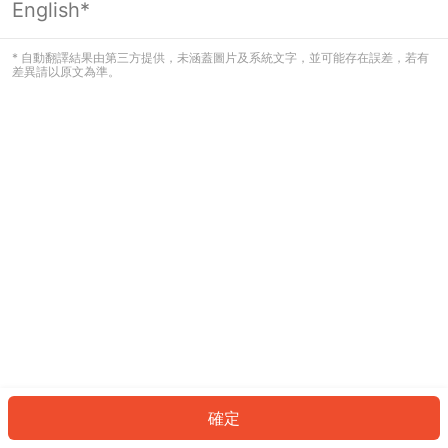
English*
發生錯誤！請登入並再試一次或回到主
頁。
* 自動翻譯結果由第三方提供，未涵蓋圖片及系統文字，並可能存在誤差，若有
差異請以原文為準。
登入
返回首頁
確定
ID: 4842c085252-af9f-45a7-99fc-244e8bf3a14e