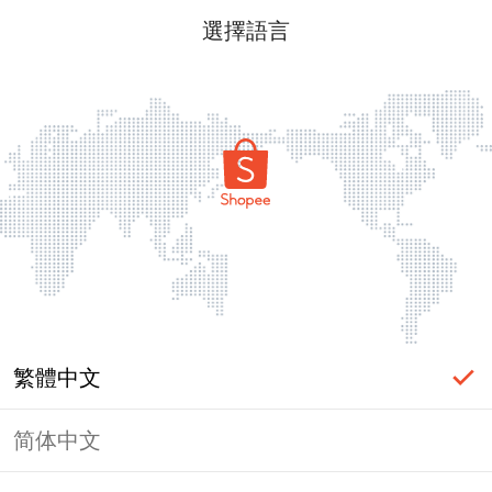
選擇語言
繁體中文
简体中文
頁面無法顯示