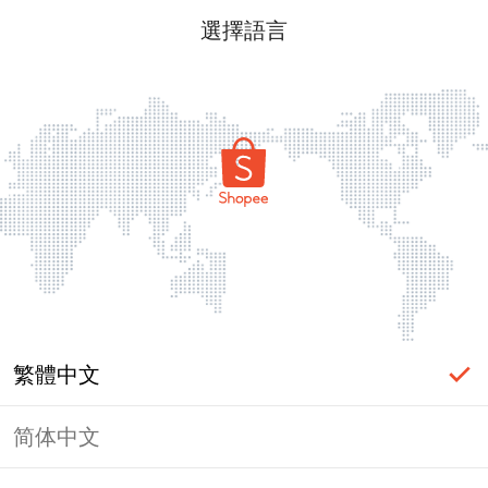
選擇語言
繁體中文
简体中文
頁面無法顯示