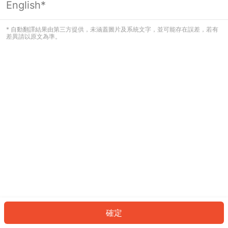
English*
發生錯誤！請登入並再試一次或回到主
頁。
* 自動翻譯結果由第三方提供，未涵蓋圖片及系統文字，並可能存在誤差，若有
差異請以原文為準。
登入
返回首頁
確定
ID: 85306e8c1af-d171-4a06-91ef-d81cf42ef2e1