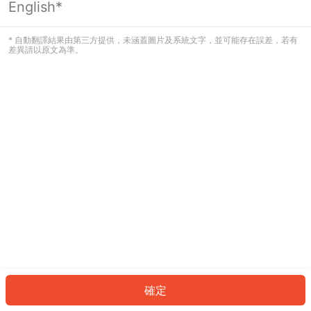
English*
發生錯誤！請登入並再試一次或回到主
頁。
* 自動翻譯結果由第三方提供，未涵蓋圖片及系統文字，並可能存在誤差，若有
差異請以原文為準。
登入
返回首頁
確定
ID: 46982712764-62a7-40c2-8d1a-f2f71044a452