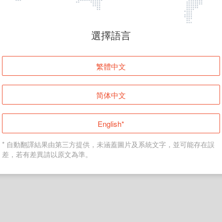
頁面無法顯示
選擇語言
發生錯誤！請登入並再試一次或回到主頁。
繁體中文
登入
简体中文
返回首頁
English*
* 自動翻譯結果由第三方提供，未涵蓋圖片及系統文字，並可能存在誤
差，若有差異請以原文為準。