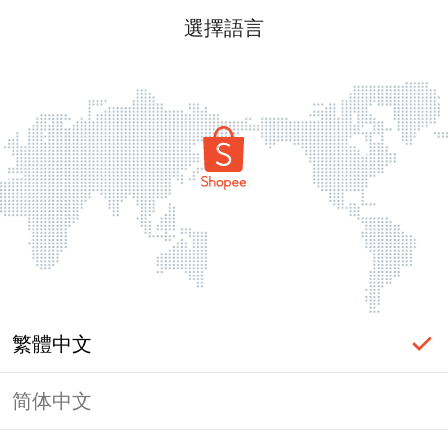
選擇語言
繁體中文
简体中文
頁面無法顯示