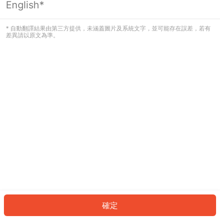
English*
發生錯誤！請登入並再試一次或回到主
頁。
* 自動翻譯結果由第三方提供，未涵蓋圖片及系統文字，並可能存在誤差，若有
差異請以原文為準。
登入
返回首頁
確定
ID: 3347387840c-ce9a-442e-b5ea-0ac6b2884095