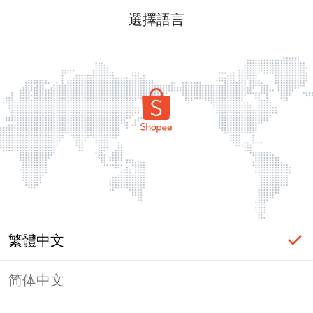
選擇語言
繁體中文
简体中文
頁面無法顯示