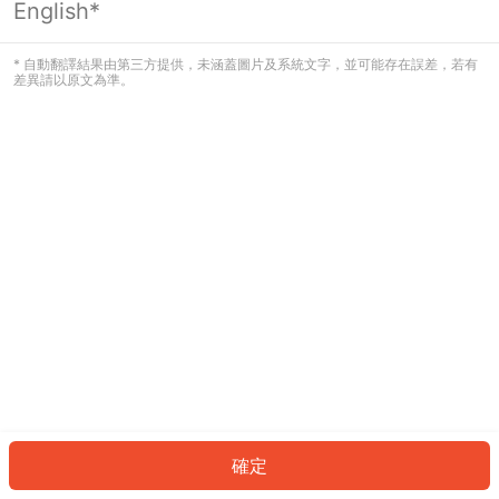
English*
發生錯誤！請登入並再試一次或回到主
頁。
* 自動翻譯結果由第三方提供，未涵蓋圖片及系統文字，並可能存在誤差，若有
差異請以原文為準。
登入
返回首頁
確定
ID: 284c0e5cc1a-3544-459d-9865-c6f7bdeeff7c