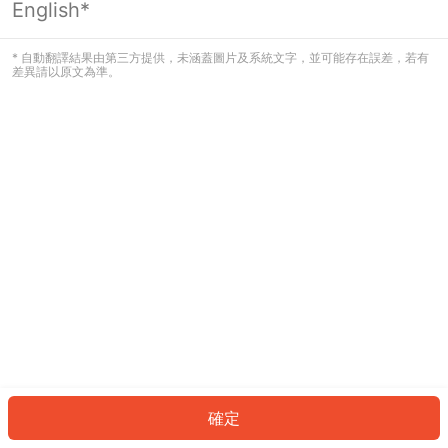
English*
發生錯誤！請登入並再試一次或回到主
頁。
* 自動翻譯結果由第三方提供，未涵蓋圖片及系統文字，並可能存在誤差，若有
差異請以原文為準。
登入
返回首頁
確定
ID: 49450ea6b7-d6e3-46fd-977e-b27eb17f87bb