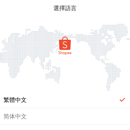
選擇語言
繁體中文
简体中文
頁面無法顯示