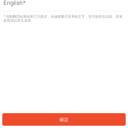
English*
發生錯誤！請登入並再試一次或回到主
頁。
* 自動翻譯結果由第三方提供，未涵蓋圖片及系統文字，並可能存在誤差，若有
差異請以原文為準。
登入
返回首頁
確定
ID: 999eb541c78-e04c-4ca3-945c-1ec49b5f0256