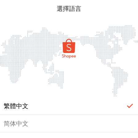
選擇語言
繁體中文
简体中文
頁面無法顯示