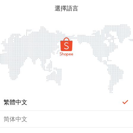
選擇語言
繁體中文
简体中文
頁面無法顯示