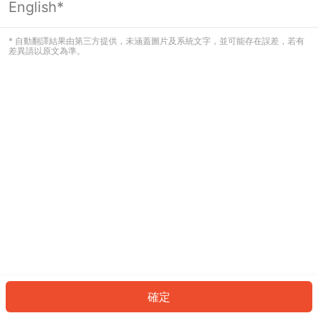
English*
發生錯誤！請登入並再試一次或回到主
頁。
* 自動翻譯結果由第三方提供，未涵蓋圖片及系統文字，並可能存在誤差，若有
差異請以原文為準。
登入
返回首頁
確定
ID: 79652c6e108-dc95-428a-857a-1137ddad386f