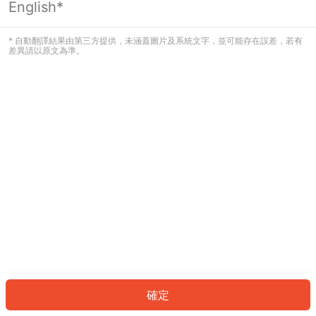
English*
發生錯誤！請登入並再試一次或回到主
頁。
* 自動翻譯結果由第三方提供，未涵蓋圖片及系統文字，並可能存在誤差，若有
差異請以原文為準。
登入
返回首頁
確定
ID: 804299688bc-eca0-4e71-a109-6d57f763c4f0