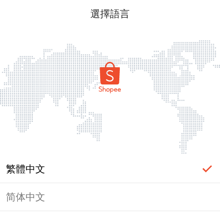
選擇語言
繁體中文
简体中文
頁面無法顯示