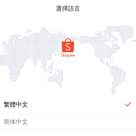
選擇語言
繁體中文
简体中文
頁面無法顯示