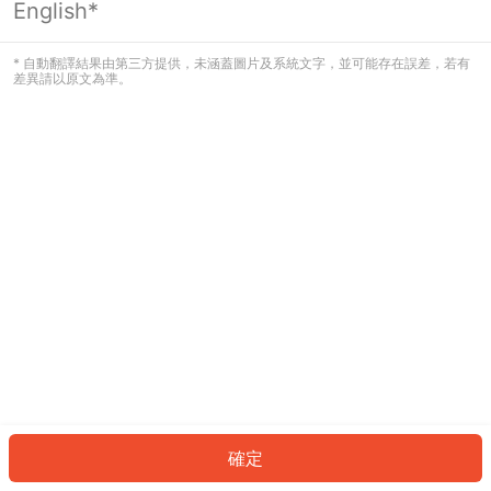
English*
發生錯誤！請登入並再試一次或回到主
頁。
* 自動翻譯結果由第三方提供，未涵蓋圖片及系統文字，並可能存在誤差，若有
差異請以原文為準。
登入
返回首頁
確定
ID: 500683e3d01-368a-47cd-8990-78ecb5cc5c9b