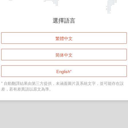
頁面無法顯示
選擇語言
發生錯誤！請登入並再試一次或回到主頁。
繁體中文
登入
简体中文
返回首頁
English*
* 自動翻譯結果由第三方提供，未涵蓋圖片及系統文字，並可能存在誤
差，若有差異請以原文為準。