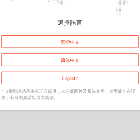
頁面無法顯示
選擇語言
發生錯誤！請登入並再試一次或回到主頁。
繁體中文
登入
简体中文
返回首頁
English*
* 自動翻譯結果由第三方提供，未涵蓋圖片及系統文字，並可能存在誤
差，若有差異請以原文為準。