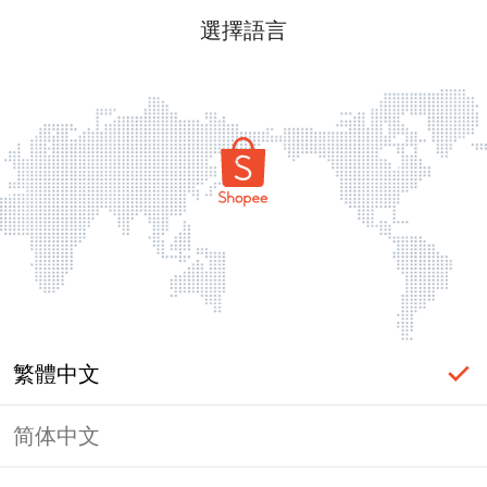
選擇語言
繁體中文
简体中文
頁面無法顯示