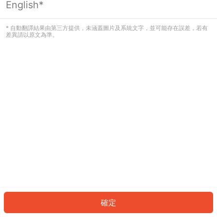
English*
發生錯誤！請登入並再試一次或回到主
頁。
* 自動翻譯結果由第三方提供，未涵蓋圖片及系統文字，並可能存在誤差，若有
差異請以原文為準。
登入
返回首頁
確定
ID: 5262c907c89-abe8-4fea-b856-6b673a128bc4