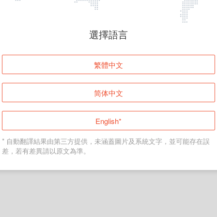
頁面無法顯示
選擇語言
發生錯誤！請登入並再試一次或回到主頁。
繁體中文
登入
简体中文
返回首頁
English*
* 自動翻譯結果由第三方提供，未涵蓋圖片及系統文字，並可能存在誤
差，若有差異請以原文為準。