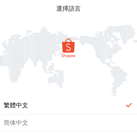
選擇語言
繁體中文
简体中文
頁面無法顯示