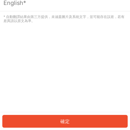
English*
發生錯誤！請登入並再試一次或回到主
頁。
* 自動翻譯結果由第三方提供，未涵蓋圖片及系統文字，並可能存在誤差，若有
差異請以原文為準。
登入
返回首頁
確定
ID: 948b5ae2841-76bd-4d20-afdb-185eb8a915f3