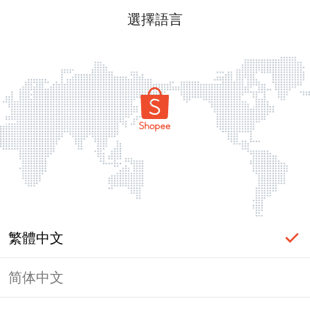
選擇語言
繁體中文
简体中文
頁面無法顯示