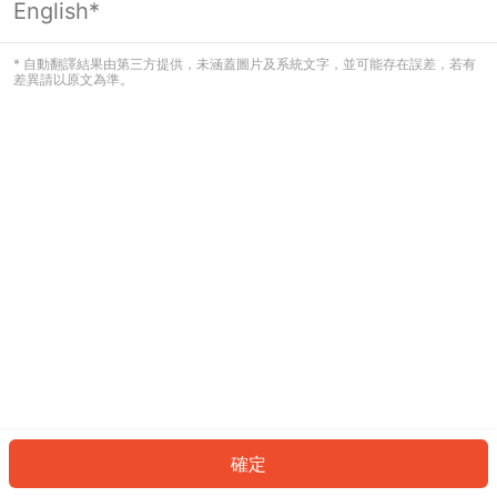
English*
發生錯誤！請登入並再試一次或回到主
頁。
* 自動翻譯結果由第三方提供，未涵蓋圖片及系統文字，並可能存在誤差，若有
差異請以原文為準。
登入
返回首頁
確定
ID: 4949c5bb03c-38c5-4889-8083-387bbc82055d