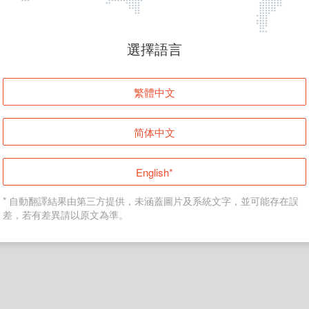
頁面無法顯示
選擇語言
發生錯誤！請登入並再試一次或回到主頁。
繁體中文
登入
简体中文
返回首頁
English*
* 自動翻譯結果由第三方提供，未涵蓋圖片及系統文字，並可能存在誤
差，若有差異請以原文為準。