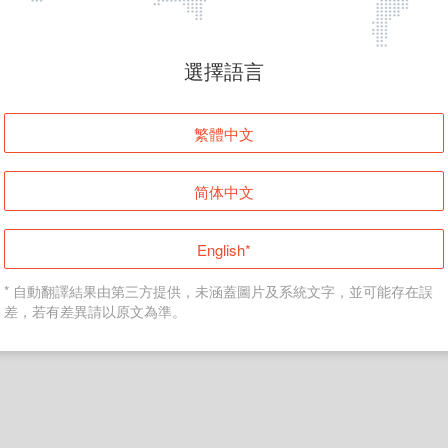
頁面無法顯示
選擇語言
發生錯誤！請登入並再試一次或回到主頁。
繁體中文
登入
简体中文
返回首頁
English*
* 自動翻譯結果由第三方提供，未涵蓋圖片及系統文字，並可能存在誤
差，若有差異請以原文為準。