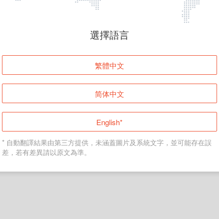
頁面無法顯示
選擇語言
發生錯誤！請登入並再試一次或回到主頁。
繁體中文
登入
简体中文
返回首頁
English*
* 自動翻譯結果由第三方提供，未涵蓋圖片及系統文字，並可能存在誤
差，若有差異請以原文為準。