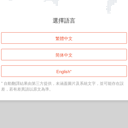
頁面無法顯示
選擇語言
發生錯誤！請登入並再試一次或回到主頁。
繁體中文
登入
简体中文
返回首頁
English*
* 自動翻譯結果由第三方提供，未涵蓋圖片及系統文字，並可能存在誤
差，若有差異請以原文為準。