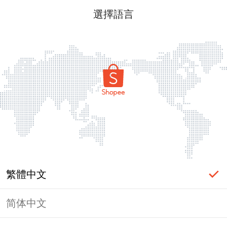
選擇語言
繁體中文
简体中文
頁面無法顯示