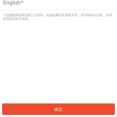
English*
發生錯誤！請登入並再試一次或回到主
頁。
* 自動翻譯結果由第三方提供，未涵蓋圖片及系統文字，並可能存在誤差，若有
差異請以原文為準。
登入
返回首頁
確定
ID: 6225608df72-27db-42fc-a107-489786fed173