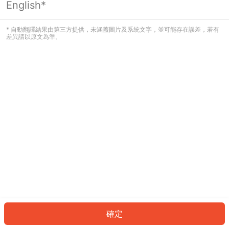
English*
發生錯誤！請登入並再試一次或回到主
頁。
* 自動翻譯結果由第三方提供，未涵蓋圖片及系統文字，並可能存在誤差，若有
差異請以原文為準。
登入
返回首頁
確定
ID: 665c35b162d-8b72-4b49-95ec-7a3e41211e8b