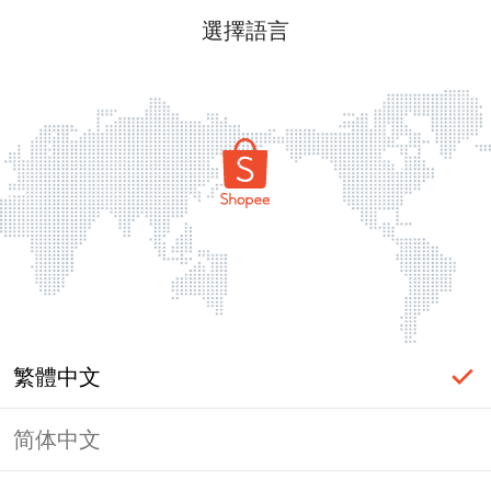
選擇語言
繁體中文
简体中文
頁面無法顯示