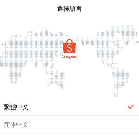
選擇語言
繁體中文
简体中文
頁面無法顯示