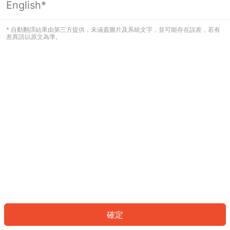
English*
發生錯誤！請登入並再試一次或回到主
頁。
* 自動翻譯結果由第三方提供，未涵蓋圖片及系統文字，並可能存在誤差，若有
差異請以原文為準。
登入
返回首頁
確定
ID: 70952d2582a-fe16-4f93-926f-0a05bb40e32b