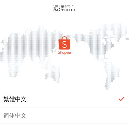
選擇語言
繁體中文
简体中文
頁面無法顯示