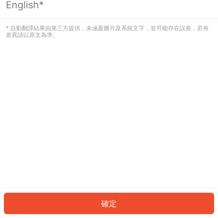
English*
發生錯誤！請登入並再試一次或回到主
頁。
* 自動翻譯結果由第三方提供，未涵蓋圖片及系統文字，並可能存在誤差，若有
差異請以原文為準。
登入
返回首頁
確定
ID: 24545565b13-c0f8-4a84-a4f7-b04a80e9f74a