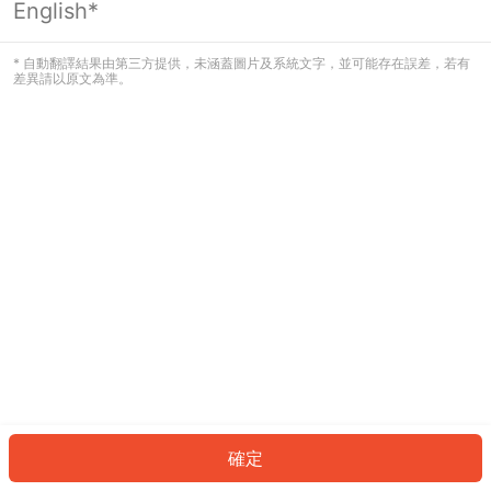
English*
發生錯誤！請登入並再試一次或回到主
頁。
* 自動翻譯結果由第三方提供，未涵蓋圖片及系統文字，並可能存在誤差，若有
差異請以原文為準。
登入
返回首頁
確定
ID: 5472eeed3b2-30db-46f4-be17-5a29d4d500b5