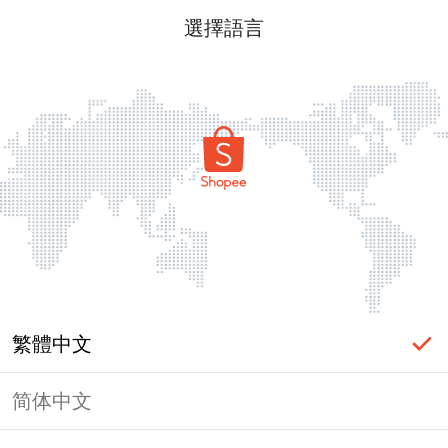
選擇語言
繁體中文
简体中文
頁面無法顯示