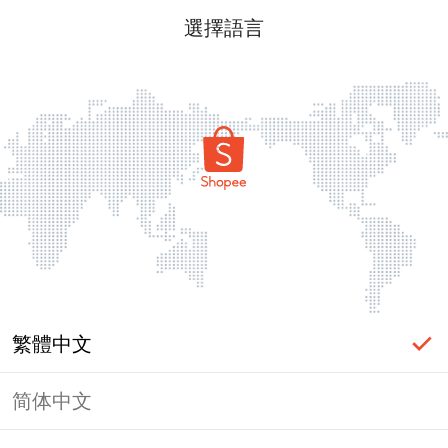
選擇語言
繁體中文
简体中文
頁面無法顯示