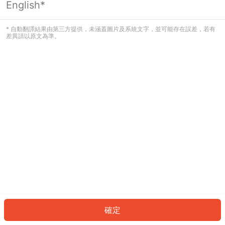
English*
發生錯誤！請登入並再試一次或回到主
頁。
* 自動翻譯結果由第三方提供，未涵蓋圖片及系統文字，並可能存在誤差，若有
差異請以原文為準。
登入
返回首頁
確定
ID: 7108eeba730-823e-4005-aecc-5983e802a2fb