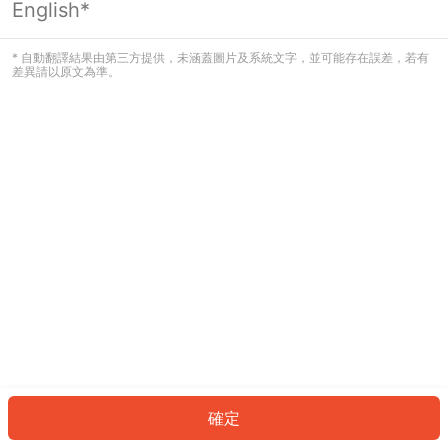
English*
發生錯誤！請登入並再試一次或回到主
頁。
* 自動翻譯結果由第三方提供，未涵蓋圖片及系統文字，並可能存在誤差，若有
差異請以原文為準。
登入
返回首頁
確定
ID: 83488a03946-1a54-4655-b4e8-7121ed6129fd