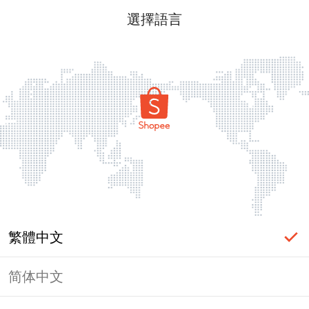
選擇語言
繁體中文
简体中文
頁面無法顯示