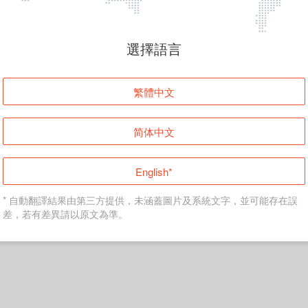
頁面無法顯示
選擇語言
發生錯誤！請登入並再試一次或回到主頁。
繁體中文
登入
简体中文
返回首頁
English*
* 自動翻譯結果由第三方提供，未涵蓋圖片及系統文字，並可能存在誤
差，若有差異請以原文為準。