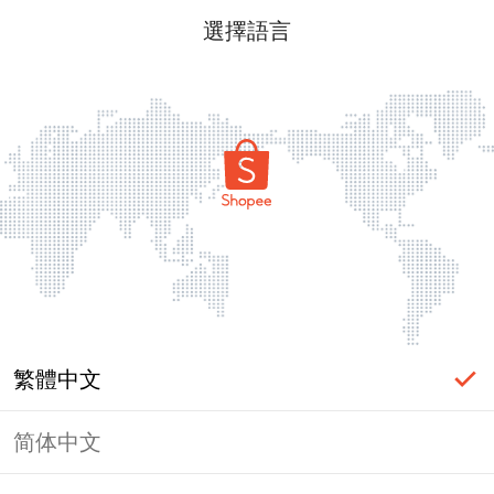
選擇語言
繁體中文
简体中文
頁面無法顯示