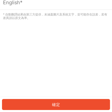
English*
發生錯誤！請登入並再試一次或回到主
頁。
* 自動翻譯結果由第三方提供，未涵蓋圖片及系統文字，並可能存在誤差，若有
差異請以原文為準。
登入
返回首頁
確定
ID: 9009e109d64-32d3-47b0-ad79-741757db877f