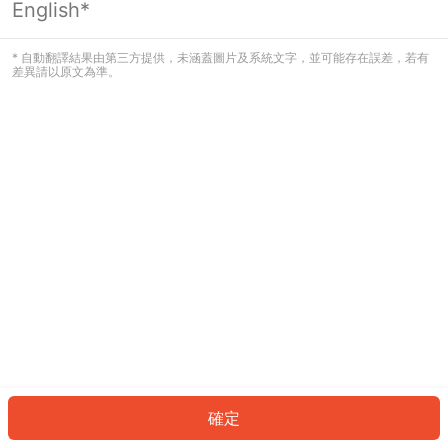
English*
發生錯誤！請登入並再試一次或回到主
頁。
* 自動翻譯結果由第三方提供，未涵蓋圖片及系統文字，並可能存在誤差，若有
差異請以原文為準。
登入
返回首頁
確定
ID: 511ee972381-1598-4aad-9e29-bfd760f1fce0