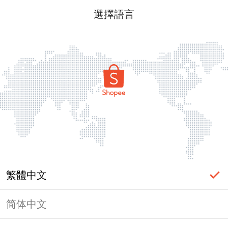
選擇語言
繁體中文
简体中文
頁面無法顯示