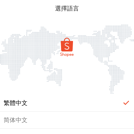
選擇語言
繁體中文
简体中文
頁面無法顯示