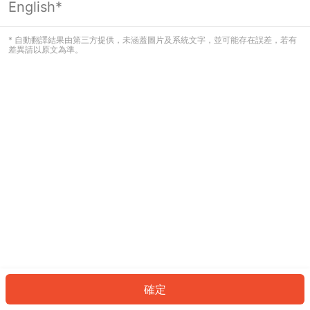
English*
發生錯誤！請登入並再試一次或回到主
頁。
* 自動翻譯結果由第三方提供，未涵蓋圖片及系統文字，並可能存在誤差，若有
差異請以原文為準。
登入
返回首頁
確定
ID: 511253daca4-7a91-4961-888d-557f5f4c2e33