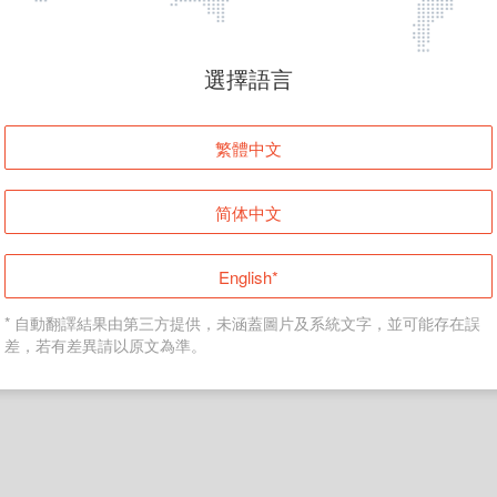
頁面無法顯示
選擇語言
發生錯誤！請登入並再試一次或回到主頁。
繁體中文
登入
简体中文
返回首頁
English*
* 自動翻譯結果由第三方提供，未涵蓋圖片及系統文字，並可能存在誤
差，若有差異請以原文為準。